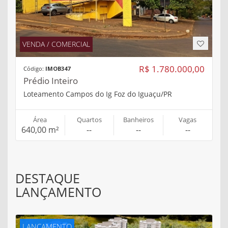
VENDA / COMERCIAL
R$ 1.780.000,00
Código:
IMOB347
Prédio Inteiro
Loteamento Campos do Ig Foz do Iguaçu/PR
Área
Quartos
Banheiros
Vagas
640,00 m²
--
--
--
DESTAQUE
LANÇAMENTO
LANÇAMENTO