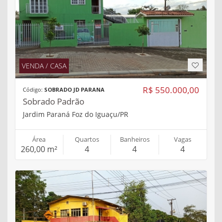
VENDA / CASA
R$ 550.000,00
Código:
SOBRADO JD PARANA
Sobrado Padrão
Jardim Paraná Foz do Iguaçu/PR
Área
Quartos
Banheiros
Vagas
260,00 m²
4
4
4