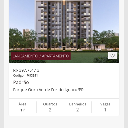
LANÇAMENTO / APARTAMENTO
R$ 397.751,13
Código:
IMOB91
Padrão
Parque Ouro Verde Foz do Iguaçu/PR
Área
Quartos
Banheiros
Vagas
m²
2
2
1